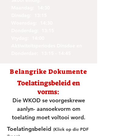
Skool eindig:
Maandag: 14:30
Dinsdag: 13:15
Woensdag: 14:30
Donderdag: 13:15
Vrydag: 14:00
Aktiwiteitsperiodes Dinsdae en
Donderdae: 13:15 - 14:45
Belangrike
Dokumente
Toelatingsbeleid en
vorms:
Die WKOD se voorgeskrewe
aanlyn- aansoekvorm om
toelating moet voltooi word.
Toelatingsbeleid
(Kliek op die PDF