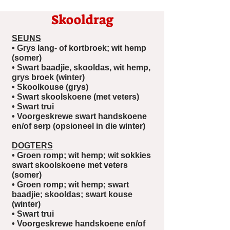
Skooldrag
SEUNS
• Grys lang- of kortbroek; wit hemp
(somer)
• Swart baadjie, skooldas, wit hemp,
grys broek (winter)
• Skoolkouse (grys)
• Swart skoolskoene (met veters)
• Swart trui
• Voorgeskrewe swart handskoene
en/of serp (opsioneel in die winter)
DOGTERS
• Groen romp; wit hemp; wit sokkies
swart skoolskoene met veters
(somer)
• Groen romp; wit hemp; swart
baadjie; skooldas; swart kouse
(winter)
• Swart trui
• Voorgeskrewe handskoene en/of