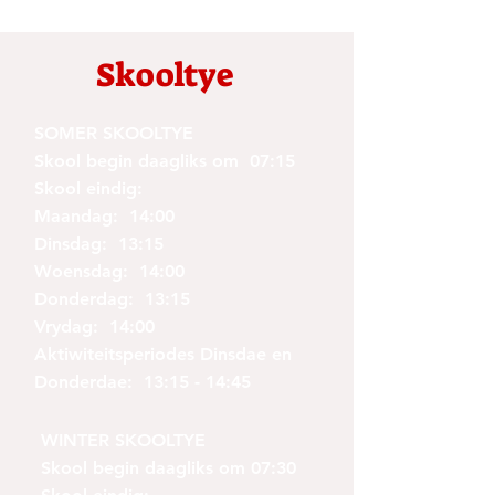
Skooltye
SOMER SKOOLTYE
Skool begin daagliks om 07:15
Skool eindig:
Maandag: 14:00
Dinsdag: 13:15
Woensdag: 14:00
Donderdag: 13:15
Vrydag: 14:00
Aktiwiteitsperiodes Dinsdae en
Donderdae: 13:15 - 14:45
WINTER SKOOLTYE
Skool begin daagliks om 07:30