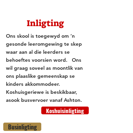
Inligting
Ons skool is toegewyd om ‘n
gesonde leeromgewing te skep
waar aan al die leerders se
behoeftes voorsien word. Ons
wil graag soveel as moontlik van
ons plaaslike gemeenskap se
kinders akkommodeer.
Koshuisgeriewe is beskikbaar,
asook busvervoer vanaf Ashton.
Koshuisinligting
Businligting