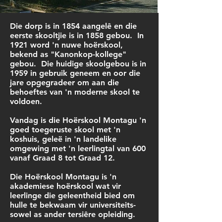
Die dorp is in 1854 aangelê en die
eerste skooltjie is in 1858 gebou. In
1921 word 'n nuwe hoërskool,
bekend as "Kanonkop-kollege"
gebou. Die huidige skoolgebou is in
1959 in gebruik geneem en oor die
jare opgegradeer om aan die
behoeftes van 'n moderne skool te
voldoen.
Vandag is die Hoërskool Montagu 'n
goed toegeruste skool met 'n
koshuis, geleë in 'n landelike
omgewing met 'n leerlingtal van 600
vanaf Graad 8 tot Graad 12.
Die Hoërskool Montagu is 'n
akademiese hoërskool wat vir
leerlinge die geleentheid bied om
hulle te bekwaam vir universiteits-
sowel as ander tersiêre opleiding.