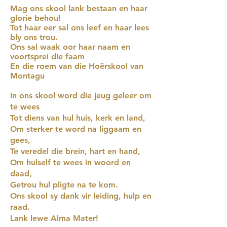
Mag ons skool lank bestaan en haar
glorie behou!
Tot haar eer sal ons leef en haar lees
bly ons trou.
Ons sal waak oor haar naam en
voortsprei die faam
En die roem van die Hoërskool van
Montagu
In ons skool word die jeug geleer om
te wees
Tot diens van hul huis, kerk en land,
Om sterker te word na liggaam en
gees,
Te veredel die brein, hart en hand,
Om hulself te wees in woord en
daad,
Getrou hul pligte na te kom.
Ons skool sy dank vir leiding, hulp en
raad.
Lank lewe Alma Mater!