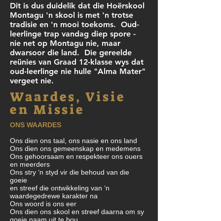
Dit is dus duidelik dat die Hoërskool
Montagu 'n skool is met 'n trotse
tradisie en 'n mooi toekoms. Oud-
leerlinge trap vandag diep spore -
nie net op Montagu nie, maar
dwarsoor die land. Die gereelde
reünies van Graad 12-klasse wys dat
oud-leerlinge nie hulle "Alma Mater"
vergeet nie.
Waardes, Visie
en Missie
ONS WAARDES
Ons dien ons taal, ons nasie en ons land
Ons dien ons gemeenskap en medemens
Ons gehoorsaam en respekteer ons ouers
en meerders
Ons stry ‘n styd vir die behoud van die
goeie
en streef die ontwikkeling van ‘n
waardegedrewe karakter na
Ons woord is ons eer
Ons dien ons skool en streef daarna om sy
goeie naam uit te bou