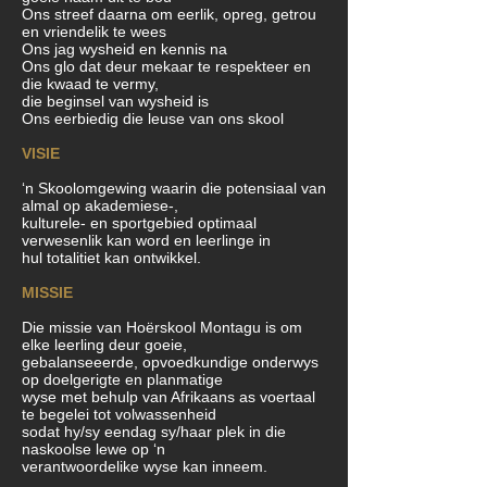
Ons streef daarna om eerlik, opreg, getrou
en vriendelik te wees
Ons jag wysheid en kennis na
Ons glo dat deur mekaar te respekteer en
die kwaad te vermy,
die beginsel van wysheid is
Ons eerbiedig die leuse van ons skool
VISIE
‘n Skoolomgewing waarin die potensiaal van
almal op akademiese-,
kulturele- en sportgebied optimaal
verwesenlik kan word en leerlinge in
hul totalitiet kan ontwikkel.
MISSIE
Die missie van Hoërskool Montagu is om
elke leerling deur goeie,
gebalanseeerde, opvoedkundige onderwys
op doelgerigte en planmatige
wyse met behulp van Afrikaans as voertaal
te begelei tot volwassenheid
sodat hy/sy eendag sy/haar plek in die
naskoolse lewe op ‘n
verantwoordelike wyse kan inneem.